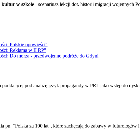
kultur w szkole -
scenariusz lekcji dot. historii migracji wojennych
ości: Polskie opowieści"
łości: Reklama w II RP"
głości: Do morza - przedwojenne podróże do Gdyni"
ji poddającej pod analizę język propagandy w PRL jako wstęp do dyskusj
ania pn. "Polska za 100 lat", które zachęcają do zabawy w futurologów