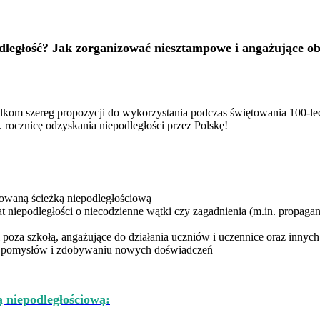
dległość? Jak zorganizować niesztampowe i angażujące ob
kom szereg propozycji do wykorzystania podczas świętowania 100-lecia
rocznicę odzyskania niepodległości przez Polskę!
owaną ścieżką niepodległościową
at niepodległości o niecodzienne wątki czy zagadnienia (m.in. propag
i poza szkołą, angażujące do działania uczniów i uczennice oraz inny
ie pomysłów i zdobywaniu nowych doświadczeń
 niepodległościową: