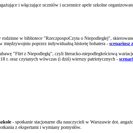
gażujące i włączające uczniów i uczennice apele szkolne organizowa
 rodzinne w bibliotece "RzeczpospoCzyta o Niepodległej", skierowane
 w międzywojniu poprzez indywidualną historię bohatera -
scenariusz
bawę "Flirt z Niepodległą”, czyli literacko-niepodległościową wariację
 r. oraz czytanych wówczas (i dziś) wierszy patriotycznych -
scenar
szkole
- spotkanie stacjonarne dla nauczycieli w Warszawie dot. anga
spotkania z ekspertami i wymiany pomysłów.