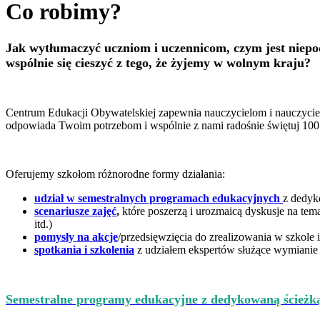
Co robimy?
Jak wytłumaczyć uczniom i uczennicom, czym jest niepo
wspólnie się cieszyć z tego, że żyjemy w wolnym kraju?
Centrum Edukacji Obywatelskiej zapewnia nauczycielom i nauczyciel
odpowiada Twoim potrzebom i wspólnie z nami radośnie świętuj 100. 
Oferujemy szkołom różnorodne formy działania:
udział w semestralnych programach edukacyjnych
z dedyk
scenariusze zajęć
,
które poszerzą i urozmaicą dyskusje na tem
itd.)
pomysły na akcje
/przedsięwzięcia do zrealizowania w szkole 
spotkania i szkolenia
z udziałem ekspertów służące wymian
Semestralne programy edukacyjne z dedykowaną ścieżką