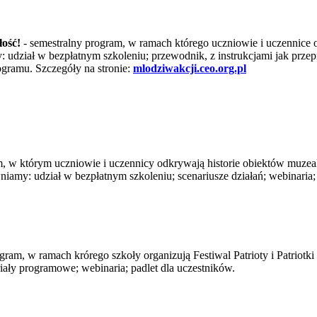
łość!
- semestralny program, w ramach którego uczniowie i uczennice o
 udział w bezpłatnym szkoleniu; przewodnik, z instrukcjami jak przep
gramu. Szczegóły na stronie:
mlodziwakcji.ceo.org.pl
m, w którym uczniowie i uczennicy odkrywają historie obiektów muze
niamy: udział w bezpłatnym szkoleniu; scenariusze działań; webinaria;
ogram, w ramach krórego szkoły organizują Festiwal Patrioty i Patriot
ały programowe; webinaria; padlet dla uczestników.