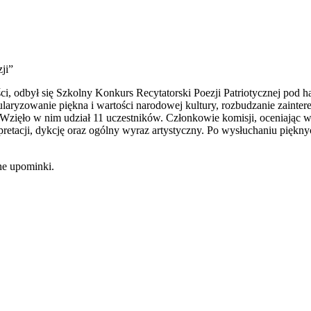
ji”
i, odbył się Szkolny Konkurs Recytatorski Poezji Patriotycznej pod 
aryzowanie piękna i wartości narodowej kultury, rozbudzanie zaintere
. Wzięło w nim udział 11 uczestników. Członkowie komisji, oceniając 
etacji, dykcję oraz ogólny wyraz artystyczny. Po wysłuchaniu piękny
ne upominki.