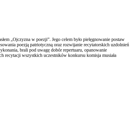
hasłem „Ojczyzna w poezji”. Jego celem było pielęgnowanie postaw
sowania poezją patriotyczną oraz rozwijanie recytatorskich uzdolnień
wykonania, brali pod uwagę dobór repertuaru, opanowanie
ch recytacji wszystkich uczestników konkursu komisja musiała