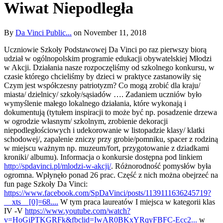
Wiwat Niepodległa
By
Da Vinci Public...
on November 11, 2018
Uczniowie Szkoły Podstawowej Da Vinci po raz pierwszy biorą
udział w ogólnopolskim programie edukacji obywatelskiej Młodzi
w Akcji. Działania nasze rozpoczęliśmy od szkolnego konkursu, w
czasie którego chcieliśmy by dzieci w praktyce zastanowiły się
Czym jest współczesny patriotyzm? Co mogą zrobić dla kraju/
miasta/ dzielnicy/ szkoły/sąsiadów …. Zadaniem uczniów było
wymyślenie małego lokalnego działania, które wykonają i
dokumentują (tytułem inspiracji to może być np. posadzenie drzewa
w ogrodzie własnym/ szkolnym, zrobienie dekoracji
niepodległościowych i udekorowanie w listopadzie klasy/ klatki
schodowej/, zapalenie zniczy przy grobie/pomniku, spacer z rodziną
w miejscu ważnym np. muzeum/fort, przygotowanie z dziadkami
kroniki/ albumu). Informacja o konkursie dostępna pod linkiem
http://spdavinci.pl/mlodzi-w-akcji/
. Różnorodność pomysłów była
ogromna. Wpłynęło ponad 26 prac. Część z nich można obejrzeć na
fun page Szkoły Da Vinci:
https://www.facebook.com/SpDaVinci/posts/1139111636245719?
__xts__[0]=68....
W tym praca laureatów I miejsca w kategorii klas
IV -V
https://www.youtube.com/watch?
v=HoGiPTKGRFk&fbclid=IwAR0BKxYRqyFBFC-Ecc2...
w