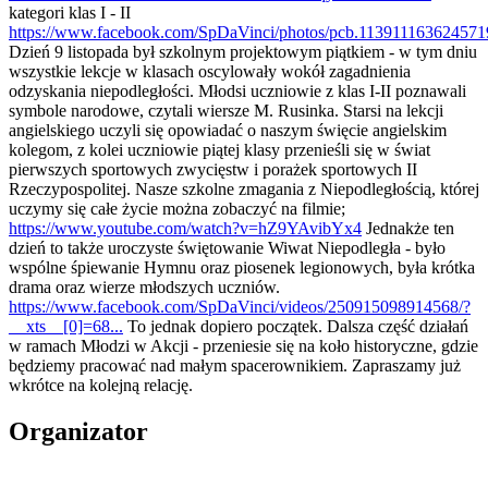
kategori klas I - II
https://www.facebook.com/SpDaVinci/photos/pcb.113911163624571
Dzień 9 listopada był szkolnym projektowym piątkiem - w tym dniu
wszystkie lekcje w klasach oscylowały wokół zagadnienia
odzyskania niepodległości. Młodsi uczniowie z klas I-II poznawali
symbole narodowe, czytali wiersze M. Rusinka. Starsi na lekcji
angielskiego uczyli się opowiadać o naszym święcie angielskim
kolegom, z kolei uczniowie piątej klasy przenieśli się w świat
pierwszych sportowych zwycięstw i porażek sportowych II
Rzeczypospolitej. Nasze szkolne zmagania z Niepodległością, której
uczymy się całe życie można zobaczyć na filmie;
https://www.youtube.com/watch?v=hZ9YAvibYx4
Jednakże ten
dzień to także uroczyste świętowanie Wiwat Niepodległa - było
wspólne śpiewanie Hymnu oraz piosenek legionowych, była krótka
drama oraz wierze młodszych uczniów.
https://www.facebook.com/SpDaVinci/videos/250915098914568/?
__xts__[0]=68...
To jednak dopiero początek. Dalsza część działań
w ramach Młodzi w Akcji - przeniesie się na koło historyczne, gdzie
będziemy pracować nad małym spacerownikiem. Zapraszamy już
wkrótce na kolejną relację.
Organizator